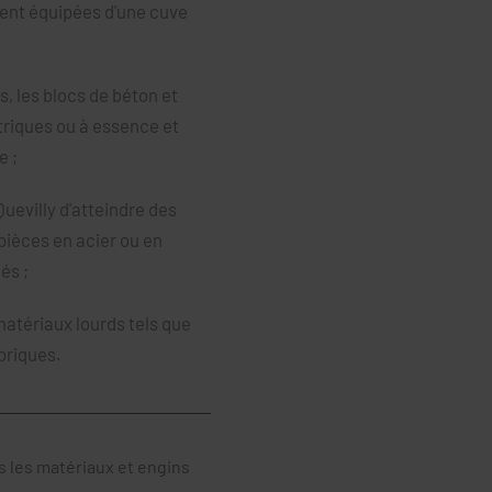
ent équipées d'une cuve
s, les blocs de béton et
triques ou à essence et
e ;
evilly d'atteindre des
pièces en acier ou en
és ;
matériaux lourds tels que
briques.
s les matériaux et engins